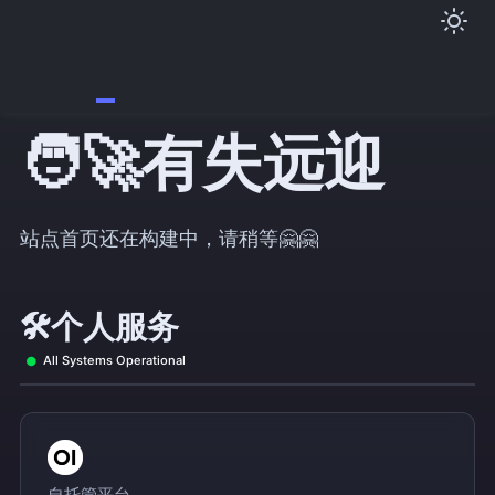
🧑‍🚀 Hello, 有失远迎 !
站点首页还在构建中，请稍等🤗🤗
🛠️ 个人服务